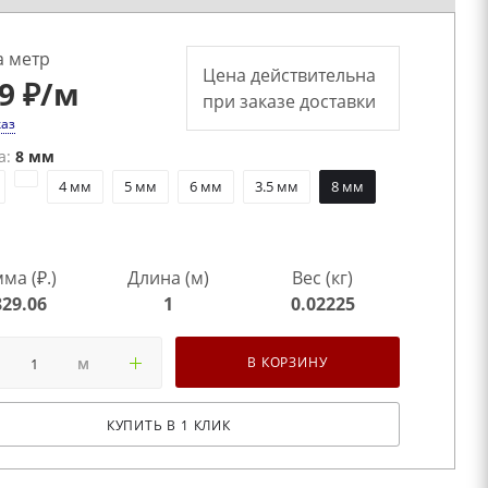
а метр
Цена действительна
9 ₽
/м
при заказе доставки
каз
а:
8 мм
4 мм
5 мм
6 мм
3.5 мм
8 мм
ма (₽.)
Длина (м)
Вес (кг)
829.06
1
0.02225
м
В КОРЗИНУ
КУПИТЬ В 1 КЛИК