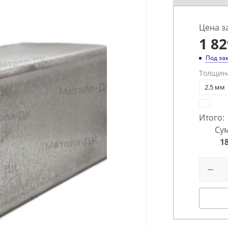
Цена з
1 82
Под за
Толщин
2.5 мм
Итого:
Сум
1