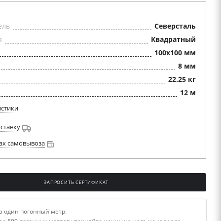
ель
Северсталь
я
Квадратный
100x100 мм
8 мм
22.25 кг
12 м
истики
оставку
ах самовывоза
ЗАПРОСИТЬ СЕРТИФИКАТ
а один погонный метр.