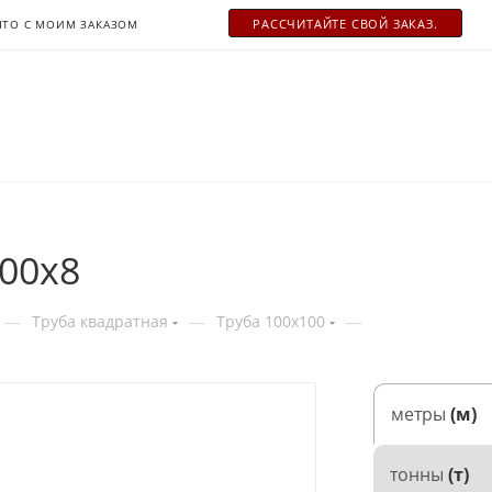
РАСCЧИТАЙТЕ СВОЙ ЗАКАЗ.
ЧТО С МОИМ ЗАКАЗОМ
00х8
—
—
—
Труба квадратная
Труба 100x100
метры
(м)
тонны
(т)