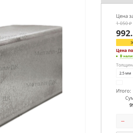
Цена з
1 050
₽
992
Цена п
В нал
Толщин
2.5 мм
Итого:
Сум
9