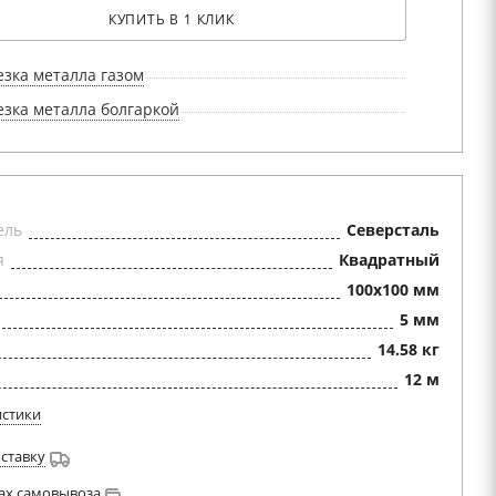
КУПИТЬ В 1 КЛИК
езка металла газом
езка металла болгаркой
ель
Северсталь
я
Квадратный
100x100 мм
5 мм
14.58 кг
12 м
истики
оставку
ах самовывоза