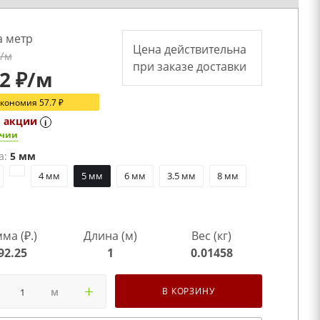
а метр
Цена действительна
/м
при заказе доставки
.2
₽
/м
Экономия
57.7
₽
о акции
i
ичии
а:
5 мм
4 мм
5 мм
6 мм
3.5 мм
8 мм
ма (₽.)
Длина (м)
Вес (кг)
92.25
1
0.01458
м
В КОРЗИНУ