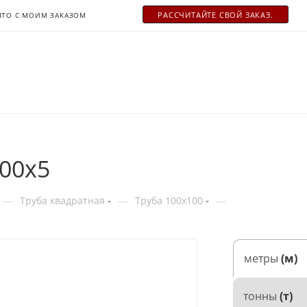
РАСCЧИТАЙТЕ СВОЙ ЗАКАЗ.
ЧТО С МОИМ ЗАКАЗОМ
00х5
—
—
—
Труба квадратная
Труба 100x100
метры
(м)
тонны
(т)