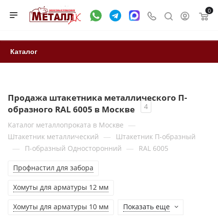
0
Каталог
Продажа штакетника металлического П-
4
образного RAL 6005 в Москве
—
Каталог металлопроката в Москве
—
Штакетник металлический
Штакетник П-образный
—
—
П-образный Односторонний
RAL 6005
Профнастил для забора
Хомуты для арматуры 12 мм
Хомуты для арматуры 10 мм
Показать еще