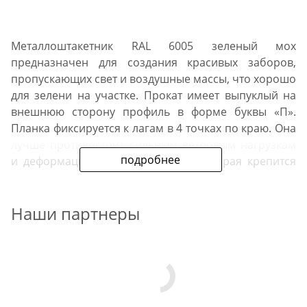
Металлоштакетник RAL 6005 зеленый мох
предназначен для создания красивых заборов,
пропускающих свет и воздушные массы, что хорошо
для зелени на участке. Прокат имеет выпуклый на
внешнюю сторону профиль в форме буквы «П».
Планка фиксируется к лагам в 4 точках по краю. Она
лучше противостоит сильным ветровым нагрузкам
подробнее
и деформации, чем М-образная, которая крепится
на саморезы по центру.
Наши партнеры
Область применения
штакетника RAL 6005
зеленый мох
ограждение загородных домов;