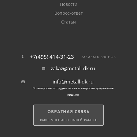
Новости
Вопрос-ответ
Если эстетичность конструкции важна, лучше купить
Статьи
металлический П-образный штакетник для забора.
Защитно-декоративное покрытие улучшает
внешний вид и продлевает срок службы стали.
Перфорированный прокат сочетается с
большинством материалов для столбов:
+7(495) 414-31-23
ЗАКАЗАТЬ ЗВОНОК
бетоном;
zakaz@metall-dk.ru
info@metall-dk.ru
камнем;
По вопросам сотрудничества и запросам документов
пишите
кирпичом;
ОБРАТНАЯ СВЯЗЬ
металлопрокатом.
ВАШЕ МНЕНИЕ О НАШЕЙ РАБОТЕ
Устанавливаются штрипсы в одностороннем и