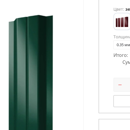
Цвет:
зе
Толщин
0.35 м
Итого:
Сум