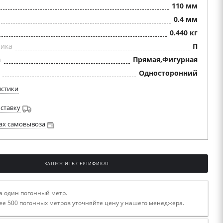
110 мм
0.4 мм
0.440 кг
ника
П
а
Прямая,Фигурная
Односторонний
истики
оставку
ах самовывоза
ЗАПРОСИТЬ СЕРТИФИКАТ
а один погонный метр.
ее 500 погонных метров уточняйте цену у нашего менеджера.