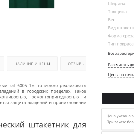
Ширина:
Толщина
Вес
Вид штакет
Форма срез
Тип покраса
Все характер
НАЛИЧИЕ И ЦЕНЫ
ОТЗЫВЫ
Рассчитать д
Цены на точк
ный ral 6005 1м, то можно реализовать
ладений в городских пределах. Такое
хотливостью, ремонтопригодностью и
ется защита владений и проникновение
Цена указана з
ческий штакетник для
При заказе бол