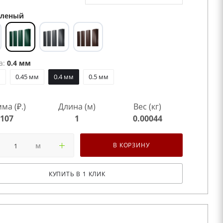
леный
а:
0.4 мм
м
0.45 мм
0.4 мм
0.5 мм
ма (₽.)
Длина (м)
Вес (кг)
107
1
0.00044
м
В КОРЗИНУ
КУПИТЬ В 1 КЛИК