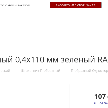
РАСCЧИТАЙТЕ СВОЙ ЗАКАЗ.
ЧТО С МОИМ ЗАКАЗОМ
ый 0,4x110 мм зелёный RA
—
—
ческий
Штакетник П-образный
П-образный Односто
107
Под за