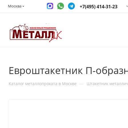
+7(495) 414-31-23
Москва
Евроштакетник П-образн
—
Каталог металлопроката в Москве
Штакетник металли