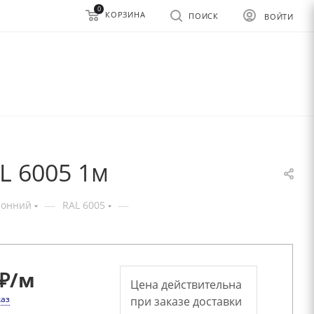
0
КОРЗИНА
ПОИСК
ВОЙТИ
L 6005 1м
—
—
ронний
RAL 6005
₽
/м
Цена действительна
каз
при заказе доставки