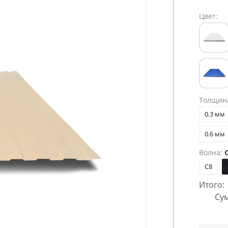
Цвет:
Толщин
0.3 мм
0.6 мм
Волна:
C
C8
Итого:
Сум