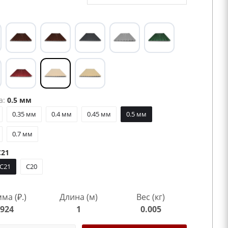
а:
0.5 мм
0.35 мм
0.4 мм
0.45 мм
0.5 мм
0.7 мм
21
C21
C20
ма (₽.)
Длина (м)
Вес (кг)
924
1
0.005