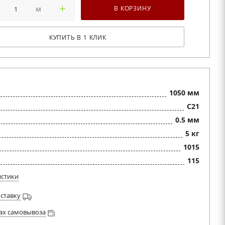
м
В КОРЗИНУ
КУПИТЬ В 1 КЛИК
1050 мм
C21
0.5 мм
5 кг
1015
115
истики
оставку
ах самовывоза