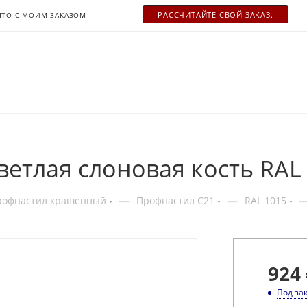
РАСCЧИТАЙТЕ СВОЙ ЗАКАЗ.
ЧТО С МОИМ ЗАКАЗОМ
ветлая слоновая кость RAL
—
—
рофнастил крашенный
Профнастил С21
RAL 1015
924
Под за