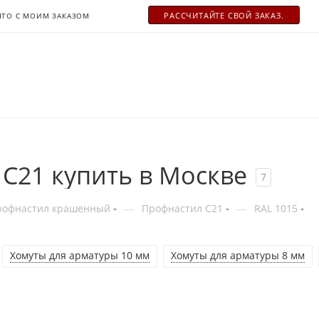
РАСCЧИТАЙТЕ СВОЙ ЗАКАЗ.
ЧТО С МОИМ ЗАКАЗОМ
C21 купить в Москве
7
—
—
рофнастил крашенный
Профнастил С21
RAL 1015
Хомуты для арматуры 10 мм
Хомуты для арматуры 8 мм