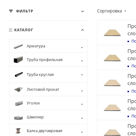
Сортировка
ФИЛЬТР
Про
КАТАЛОГ
сло
По
Арматура
Про
сло
Труба профильная
По
Труба круглая
Про
сло
Листовой прокат
По
Про
Уголок
сло
По
Швеллер
Про
Балка двутавровая
сло