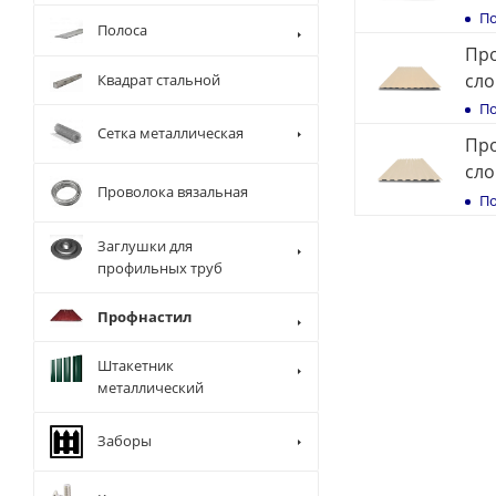
По
Полоса
Про
сло
Квадрат стальной
По
Сетка металлическая
Про
сло
Проволока вязальная
По
Заглушки для
профильных труб
Профнастил
Штакетник
металлический
Заборы