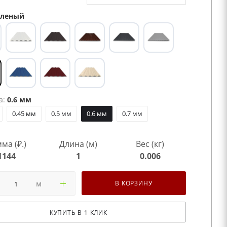
леный
а:
0.6 мм
0.45 мм
0.5 мм
0.6 мм
0.7 мм
ма (₽.)
Длина (м)
Вес (кг)
1144
1
0.006
м
В КОРЗИНУ
КУПИТЬ В 1 КЛИК