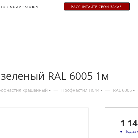
РАСCЧИТАЙТЕ СВОЙ ЗАКАЗ.
ЧТО С МОИМ ЗАКАЗОМ
 зеленый RAL 6005 1м
—
—
рофнастил крашенный
Профнастил НС44
RAL 6005
1 14
Под за