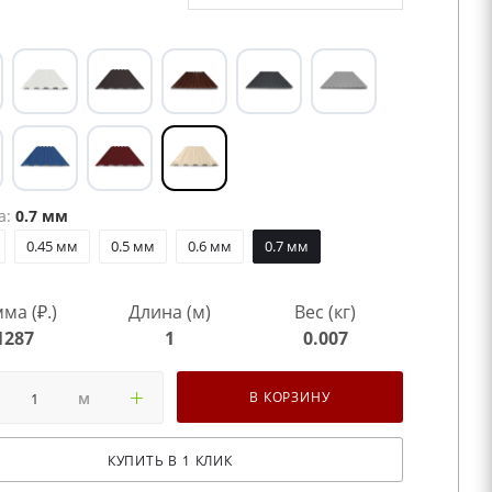
а:
0.7 мм
0.45 мм
0.5 мм
0.6 мм
0.7 мм
ма (₽.)
Длина (м)
Вес (кг)
1287
1
0.007
м
В КОРЗИНУ
КУПИТЬ В 1 КЛИК