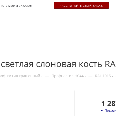
РАСCЧИТАЙТЕ СВОЙ ЗАКАЗ.
ЧТО С МОИМ ЗАКАЗОМ
светлая слоновая кость RA
—
—
рофнастил крашенный
Профнастил НС44
RAL 1015
1 28
Под за