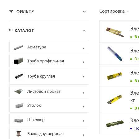
Сортировка
ФИЛЬТР
Эле
КАТАЛОГ
В
Арматура
Эле
В 
Труба профильная
Эле
Труба круглая
В
Листовой прокат
Эле
кг
Уголок
В
Швеллер
Эле
По
Балка двутавровая