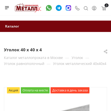
0
Каталог
Уголок 40 х 40 х 4
—
—
Каталог металлопроката в Москве
Уголок
—
Уголок равнополочный
Уголок металлический 40х40х4
Акция
Оплата на месте
Доставка в день заказа