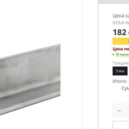
Цена з
215
₽
/
182
Цена п
В нал
Толщин
3 мм
Итого:
Сум