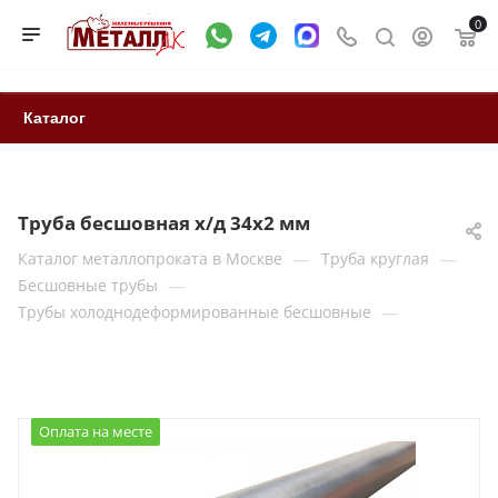
0
Каталог
Труба бесшовная х/д 34х2 мм
—
—
Каталог металлопроката в Москве
Труба круглая
—
Бесшовные трубы
—
Трубы холоднодеформированные бесшовные
Оплата на месте