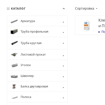
Сортировка
КАТАЛОГ
Кле
Арматура
и П
Труба профильная
По
Труба круглая
Листовой прокат
Уголок
Швеллер
Балка двутавровая
Полоса