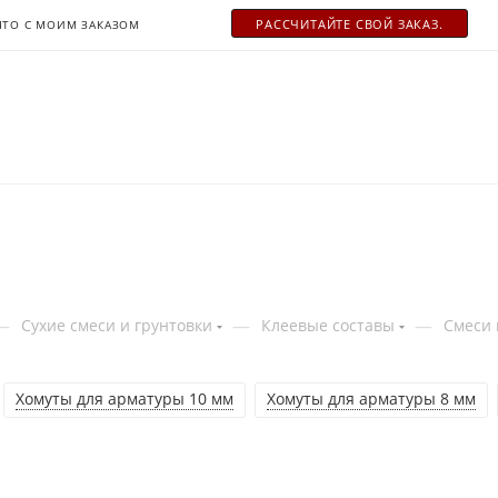
РАСCЧИТАЙТЕ СВОЙ ЗАКАЗ.
ЧТО С МОИМ ЗАКАЗОМ
—
—
—
Сухие смеси и грунтовки
Клеевые составы
Смеси
Хомуты для арматуры 10 мм
Хомуты для арматуры 8 мм