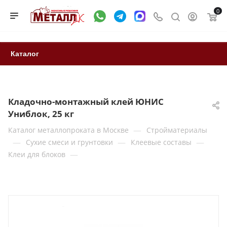
0
Каталог
Кладочно-монтажный клей ЮНИС
Униблок, 25 кг
—
Каталог металлопроката в Москве
Стройматериалы
—
—
—
Сухие смеси и грунтовки
Клеевые составы
—
Клеи для блоков