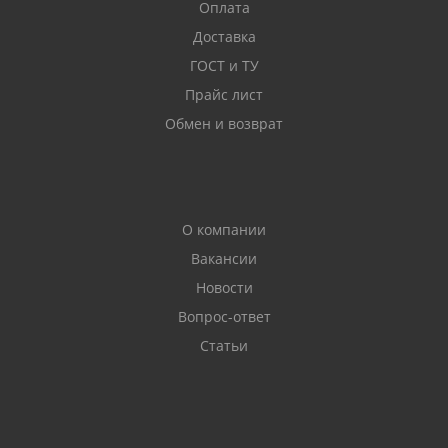
Оплата
Доставка
Характеристики
Толщина
Значение
ГОСТ и ТУ
фанеры
Прайс лист
влажность
3-30 мм
5-10 %
Обмен и возврат
Предел прочности
25 МПа
на изгиб
О компании
Твердость
20 МПа
6,5-30
Вакансии
Новости
Упругость (модуль)
7000
Вопрос-ответ
Статьи
Звукоизоляция
23 дБ
Предел прочности
3-6,5
30 МПа
на растяжение