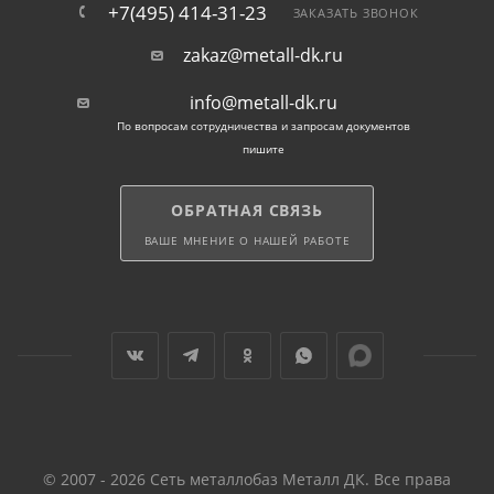
+7(495) 414-31-23
ЗАКАЗАТЬ ЗВОНОК
Удар. вязкость при
12-30
34 КДж/м
zakaz@metall-dk.ru
изгибе
info@metall-dk.ru
Коэффициент
По вопросам сотрудничества и запросам документов
сопротив. водяному
пишите
пару во влажной
среде при
ОБРАТНАЯ СВЯЗЬ
50
плотности (кг/м3):
ВАШЕ МНЕНИЕ О НАШЕЙ РАБОТЕ
70
300
3-30
90
500
110
700
1000
© 2007 - 2026 Сеть металлобаз Металл ДК. Все права