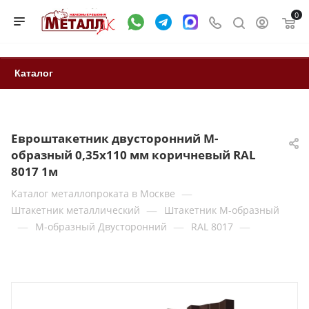
0
Каталог
Евроштакетник двусторонний М-
образный 0,35x110 мм коричневый RAL
8017 1м
—
Каталог металлопроката в Москве
—
Штакетник металлический
Штакетник М-образный
—
—
—
М-образный Двусторонний
RAL 8017