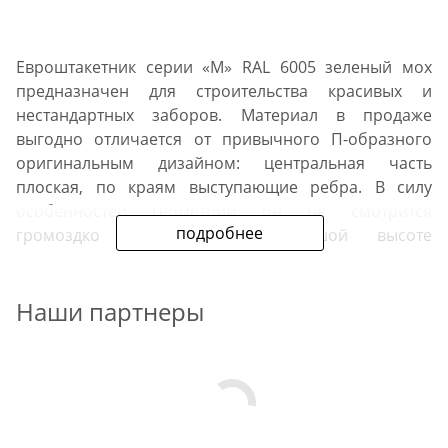
Евроштакетник серии «М» RAL 6005 зеленый мох
предназначен для строительства красивых и
нестандартных заборов. Материал в продаже
выгодно отличается от привычного П-образного
оригинальным дизайном: центральная часть
плоская, по краям выступающие ребра. В силу
особенностей геометрии он не смотрится
подробнее
громоздко даже при небольшой высоте
ограждения.
Наши партнеры
Область применения
штакетника «М» RAL 6005
зеленый мох
коттеджи;