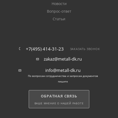
сооружений: расширяют визуально пространство,
Новости
не отставляют густую тень на участке, не
Вопрос-ответ
способствуют формированию благоприятной среды
Статьи
для вредителей растений.
Варианты установки
металлического
+7(495) 414-31-23
ЗАКАЗАТЬ ЗВОНОК
штакетника RAL 6005
зеленый мох
zakaz@metall-dk.ru
info@metall-dk.ru
однорядное заполнение
По вопросам сотрудничества и запросам документов
пишите
расположение в шахматном порядке
ОБРАТНАЯ СВЯЗЬ
Способы декорирования
ВАШЕ МНЕНИЕ О НАШЕЙ РАБОТЕ
одностороннее окрашивание