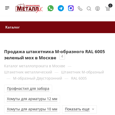
0
Каталог
Продажа штакетника М-образного RAL 6005
4
зеленый мох в Москве
—
Каталог металлопроката в Москве
—
Штакетник металлический
Штакетник М-образный
—
—
М-образный Двусторонний
RAL 6005
Профнастил для забора
Хомуты для арматуры 12 мм
Хомуты для арматуры 10 мм
Показать еще