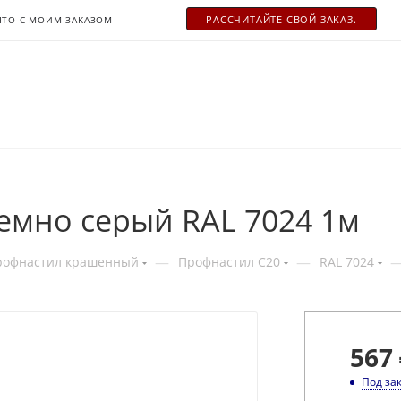
РАСCЧИТАЙТЕ СВОЙ ЗАКАЗ.
ЧТО С МОИМ ЗАКАЗОМ
темно серый RAL 7024 1м
—
—
рофнастил крашенный
Профнастил С20
RAL 7024
567
Под за