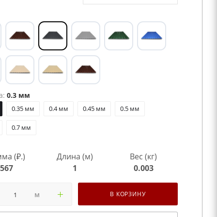
а:
0.3 мм
0.35 мм
0.4 мм
0.45 мм
0.5 мм
0.7 мм
ма (₽.)
Длина (м)
Вес (кг)
567
1
0.003
м
В КОРЗИНУ