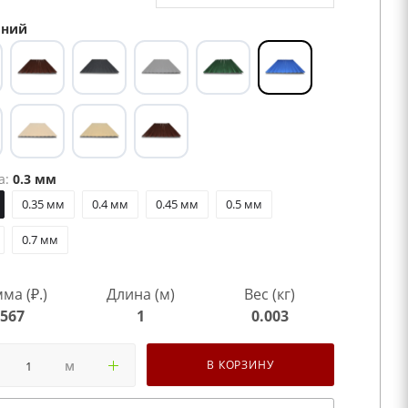
ний
а:
0.3 мм
0.35 мм
0.4 мм
0.45 мм
0.5 мм
0.7 мм
ма (₽.)
Длина (м)
Вес (кг)
567
1
0.003
м
В КОРЗИНУ