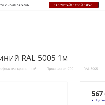
РАСCЧИТАЙТЕ СВОЙ ЗАКАЗ.
ЧТО С МОИМ ЗАКАЗОМ
иний RAL 5005 1м
—
—
рофнастил крашенный
Профнастил С20
RAL 5005
567
Под за