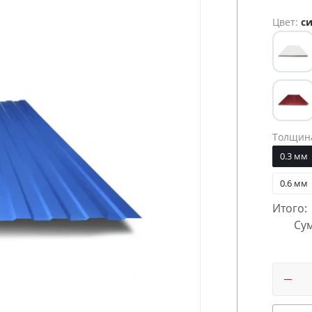
Цвет:
си
Толщин
0.3 мм
0.6 мм
Итого:
Сум