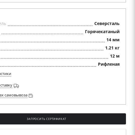
ель
Северсталь
Горячекатаный
14 мм
1.21 кг
12 м
Рифленая
истики
оставку
ах самовывоза
ЗАПРОСИТЬ СЕРТИФИКАТ