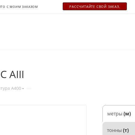
РАСCЧИТАЙТЕ СВОЙ ЗАКАЗ.
ЧТО С МОИМ ЗАКАЗОМ
 АIII
—
тура А400
метры
(м)
тонны
(т)