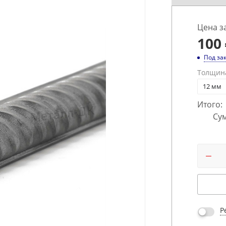
Цена з
100
Под за
Толщин
12 мм
Итого:
Сум
Р