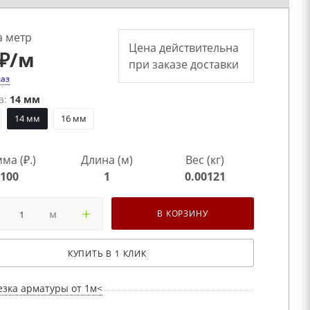
а метр
Цена действительна
₽
/м
при заказе доставки
каз
а:
14 мм
14 мм
16 мм
ма (₽.)
Длина (м)
Вес (кг)
100
1
0.00121
м
В КОРЗИНУ
КУПИТЬ В 1 КЛИК
езка арматуры от 1м<