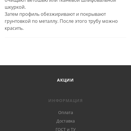
очищают ветошью или тканевой шлифовальной
шкуркой.
Затем профиль обезжиривают и покрывают
грунтовкой по металлу. После этого трубу можно
красить.
АКЦИИ
ИНФОРМАЦИЯ
Оплата
Доставка
ГОСТ и ТУ