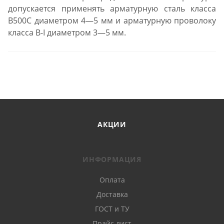
допускается применять арматурную сталь класса
В500С диаметром 4—5 мм и арматурную проволоку
класса В-I диаметром 3—5 мм.
АКЦИИ
ИНФОРМАЦИЯ
Оплата
Доставка
ГОСТ и ТУ
Прайс лист