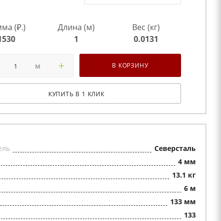
ма (₽.)
Длина (м)
Вес (кг)
1530
1
0.0131
м
В КОРЗИНУ
КУПИТЬ В 1 КЛИК
ель
Северсталь
4 мм
13.1 кг
6 м
133 мм
133