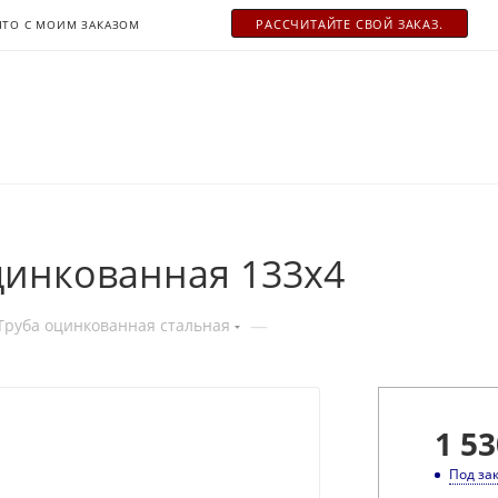
РАСCЧИТАЙТЕ СВОЙ ЗАКАЗ.
ЧТО С МОИМ ЗАКАЗОМ
цинкованная 133x4
—
Труба оцинкованная стальная
1 53
Под за