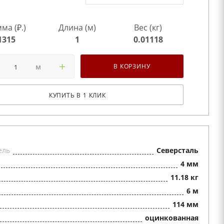
ма (₽.)
Длина (м)
Вес (кг)
1315
1
0.01118
м
В КОРЗИНУ
КУПИТЬ В 1 КЛИК
ель
Северсталь
4 мм
11.18 кг
6 м
114 мм
оцинкованная