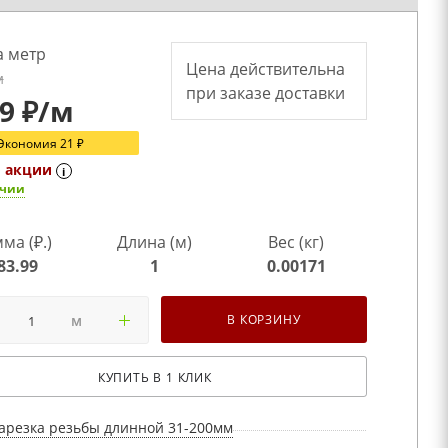
а метр
Цена действительна
м
при заказе доставки
.9
₽
/м
Экономия
21
₽
о акции
i
ичии
ма (₽.)
Длина (м)
Вес (кг)
83.99
1
0.00171
м
В КОРЗИНУ
КУПИТЬ В 1 КЛИК
арезка резьбы длинной 31-200мм