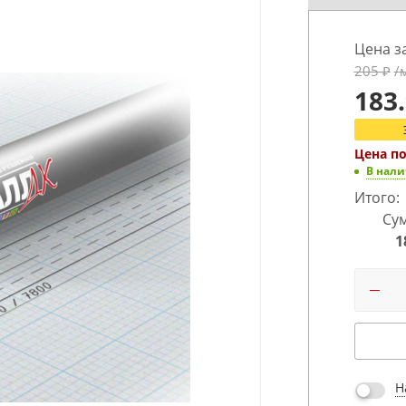
Цена з
205
₽
/
183
Цена п
В нал
Итого:
Сум
1
Н