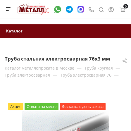
0
Каталог
Труба стальная электросварная 76x3 мм
—
—
Каталог металлопроката в Москве
Труба круглая
—
—
Труба электросварная
Труба электросварная 76
Акция
Оплата на месте
Доставка в день заказа