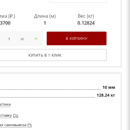
ма (₽.)
Длина (м)
Вес (кг)
3700
1
0.12824
м
В КОРЗИНУ
КУПИТЬ В 1 КЛИК
10 мм
128.24 кг
истики
оставку
ах самовывоза