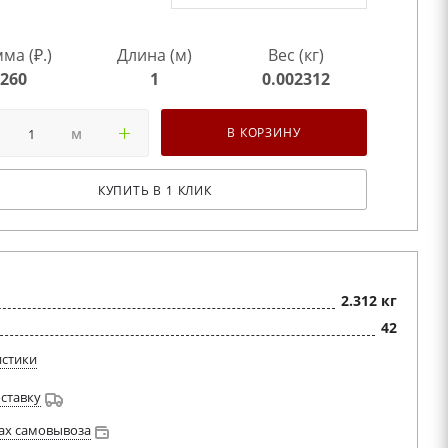
ма (₽.)
Длина (м)
Вес (кг)
260
1
0.002312
м
В КОРЗИНУ
КУПИТЬ В 1 КЛИК
2.312 кг
42
истики
оставку
ах самовывоза