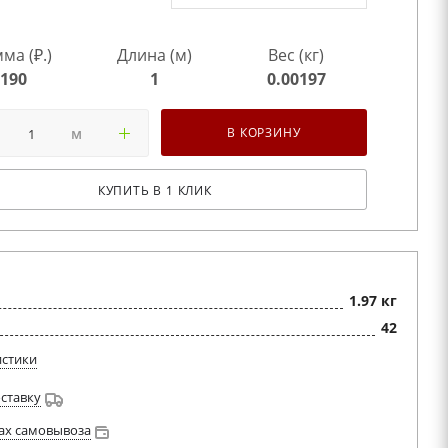
ма (₽.)
Длина (м)
Вес (кг)
190
1
0.00197
м
В КОРЗИНУ
КУПИТЬ В 1 КЛИК
1.97 кг
42
истики
оставку
ах самовывоза