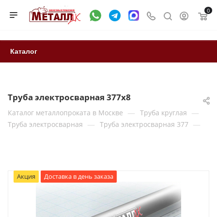
0
Каталог
Труба электросварная 377x8
—
—
Каталог металлопроката в Москве
Труба круглая
—
—
Труба электросварная
Труба электросварная 377
Акция
Доставка в день заказа