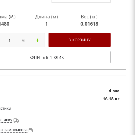
ма (₽.)
Длина (м)
Вес (кг)
1480
1
0.01618
м
В КОРЗИНУ
КУПИТЬ В 1 КЛИК
4 мм
16.18 кг
истики
оставку
ах самовывоза