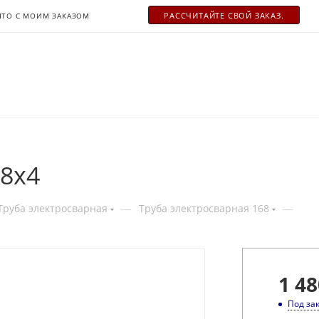
РАСCЧИТАЙТЕ СВОЙ ЗАКАЗ.
ЧТО С МОИМ ЗАКАЗОМ
68x4
—
—
Труба электросварная
Труба электросварная 168
1 48
Под за