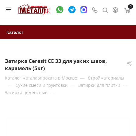
0
Каталог
Затирка Ceresit СЕ 33 для узких швов,
карамель (5кг)
—
Каталог металлопроката в Москве
Стройматериалы
—
—
—
Сухие смеси и грунтовки
Затирки для плитки
—
Затирки цементные