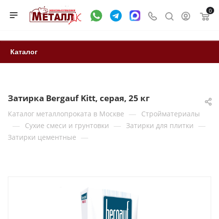
0
Каталог
Затирка Bergauf Kitt, серая, 25 кг
—
Каталог металлопроката в Москве
Стройматериалы
—
—
—
Сухие смеси и грунтовки
Затирки для плитки
—
Затирки цементные