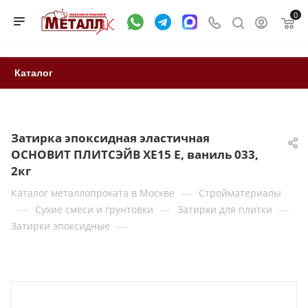
0
Каталог
Затирка эпоксидная эластичная
ОСНОВИТ ПЛИТСЭЙВ XE15 Е, ваниль 033,
2кг
—
Каталог металлопроката в Москве
Стройматериалы
—
—
—
Сухие смеси и грунтовки
Затирки для плитки
—
Затирки эпоксидные