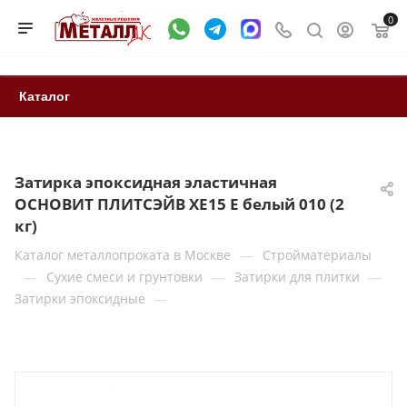
0
Каталог
Затирка эпоксидная эластичная
ОСНОВИТ ПЛИТСЭЙВ XE15 Е белый 010 (2
кг)
—
Каталог металлопроката в Москве
Стройматериалы
—
—
—
Сухие смеси и грунтовки
Затирки для плитки
—
Затирки эпоксидные