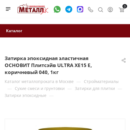
0
Каталог
Затирка эпоксидная эластичная
ОСНОВИТ Плитсэйв ULTRA XE15 Е,
коричневый 040, 1кг
—
Каталог металлопроката в Москве
Стройматериалы
—
—
—
Сухие смеси и грунтовки
Затирки для плитки
—
Затирки эпоксидные