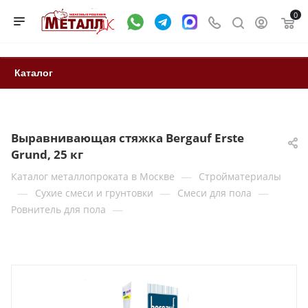
0
Каталог
Выравнивающая стяжка Bergauf Erste
Grund, 25 кг
—
Каталог металлопроката в Москве
Стройматериалы
—
—
—
Сухие смеси и грунтовки
Смеси для пола
—
Ровнитель для пола