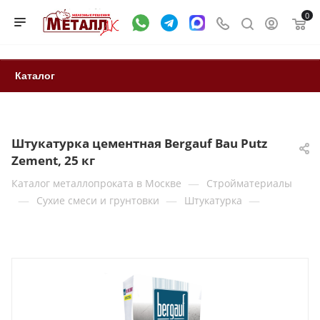
0
Каталог
Штукатурка цементная Bergauf Bau Putz
Zement, 25 кг
—
Каталог металлопроката в Москве
Стройматериалы
—
—
—
Сухие смеси и грунтовки
Штукатурка