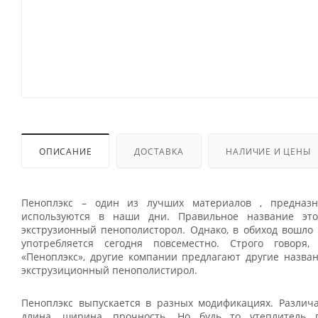
ОПИСАНИЕ
ДОСТАВКА
НАЛИЧИЕ И ЦЕНЫ
Пеноплэкс – один из лучших материалов , предназн
используются в наши дни. Правильное название это
экструзионный пенополисторол. Однако, в обиход вошло 
употребляется сегодня повсеместно. Строго говоря,
«Пеноплэкс», другие компании предлагают другие назван
экструзиционный пенополистирол.
Пеноплэкс выпускается в разных модификациях. Различа
длина, ширина, прочность. Но будь то утеплитель