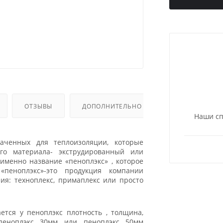
ОТЗЫВЫ
ДОПОЛНИТЕЛЬНО
Наши сп
аченных для теплоизоляции, которые
го материала- экструдированный или
именно название «пеноплэкс» , которое
 «пеноплэкс»-это продукция компании
ия: техноплекс, примаплекс или просто
ется у пеноплэкс плотность , толщина,
 пеноплэкс 30мм или пеноплэкс 50мм