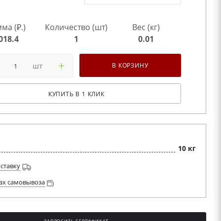
ма (₽.)
Количество (шт)
Вес (кг)
018.4
1
0.01
шт
В КОРЗИНУ
КУПИТЬ В 1 КЛИК
10 кг
оставку
ах самовывоза