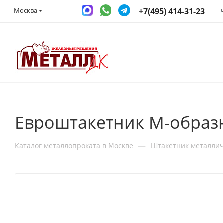
+7(495) 414-31-23
Москва
Евроштакетник М-образн
—
Каталог металлопроката в Москве
Штакетник металли