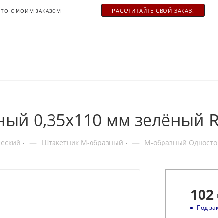
РАСCЧИТАЙТЕ СВОЙ ЗАКАЗ.
ЧТО С МОИМ ЗАКАЗОМ
ый 0,35x110 мм зелёный R
—
—
ческий
Штакетник М-образный
М-образный Одност
102
Под за