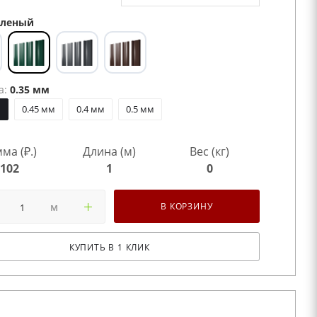
леный
а:
0.35 мм
м
0.45 мм
0.4 мм
0.5 мм
ма (₽.)
Длина (м)
Вес (кг)
102
1
0
м
В КОРЗИНУ
КУПИТЬ В 1 КЛИК