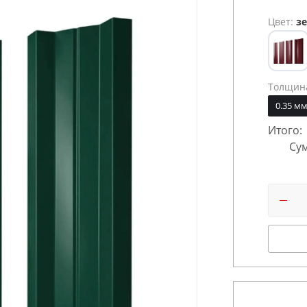
Цвет:
зе
Толщин
0.35 м
Итого:
Сум