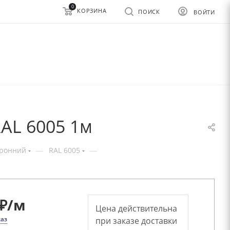
0
КОРЗИНА
ПОИСК
ВОЙТИ
AL 6005 1м
—
—
оронний
RAL 6005
₽
/м
Цена действительна
каз
при заказе доставки