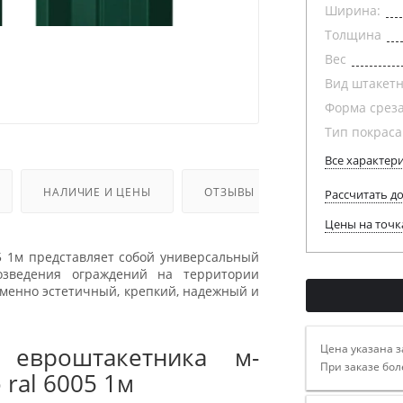
Ширина:
Толщина
Вес
Вид штакет
Форма срез
Тип покраса
Все характер
НАЛИЧИЕ И ЦЕНЫ
ОТЗЫВЫ
Рассчитать д
Цены на точк
5 1м представляет собой универсальный
озведения ограждений на территории
еменно эстетичный, крепкий, надежный и
Цена указана з
 евроштакетника м-
При заказе бол
 ral 6005 1м