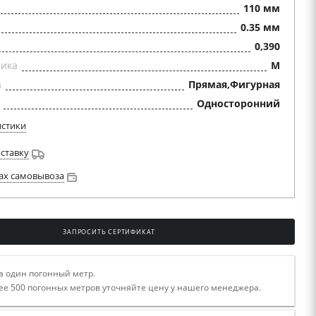
110 мм
0.35 мм
0,390
ника
М
а
Прямая,Фигурная
Односторонний
истики
оставку
ах самовывоза
ЗАПРОСИТЬ СЕРТИФИКАТ
а один погонный метр.
ее 500 погонных метров уточняйте цену у нашего менеджера.