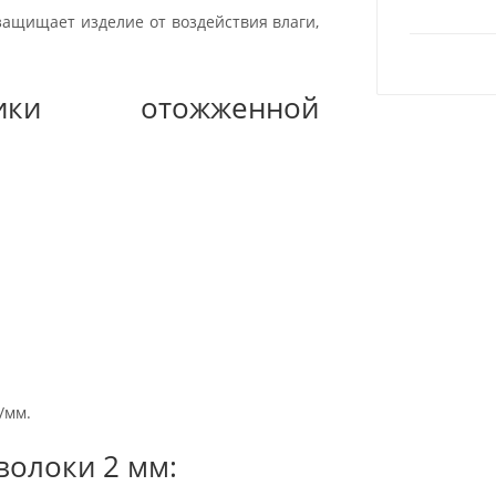
защищает изделие от воздействия влаги,
стики отожженной
/мм.
олоки 2 мм: