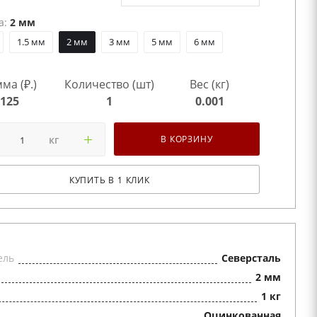
а:
2 мм
1.5 мм
2 мм
3 мм
5 мм
6 мм
ма (₽.)
Количество (шт)
Вес (кг)
125
1
0.001
кг
В КОРЗИНУ
КУПИТЬ В 1 КЛИК
ель
Северсталь
2 мм
1 кг
Оцинкованная