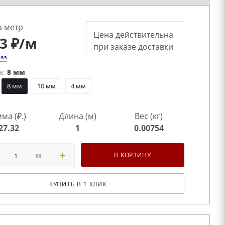
а метр
Цена действительна
.3 ₽
/м
при заказе доставки
каз
а:
8 мм
8 мм
10 мм
4 мм
ма (₽.)
Длина (м)
Вес (кг)
27.32
1
0.00754
м
В КОРЗИНУ
КУПИТЬ В 1 КЛИК