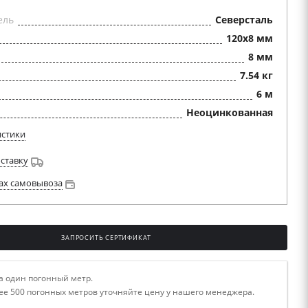
ель
Северсталь
120x8 мм
8 мм
7.54 кг
6 м
Неоцинкованная
истики
оставку
ах самовывоза
ЗАПРОСИТЬ СЕРТИФИКАТ
а один погонный метр.
ее 500 погонных метров уточняйте цену у нашего менеджера.