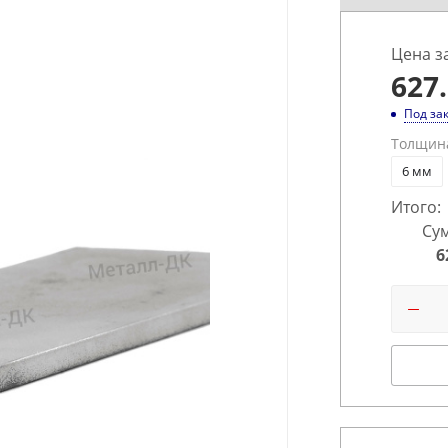
Цена з
627
Под за
Толщин
6 мм
Итого:
Сум
6