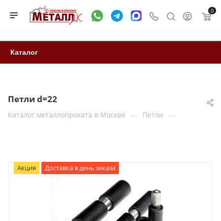
0
Каталог
Петли d=22
—
—
Каталог металлопроката в Москве
Петли
Акция
Доставка в день заказа