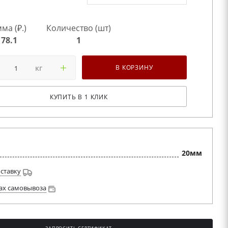
ма (₽.)
Количество (шт)
178.1
1
кг
В КОРЗИНУ
КУПИТЬ В 1 КЛИК
20мм
оставку
ах самовывоза