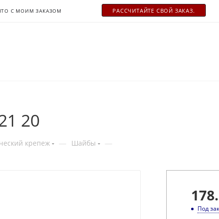
РАСCЧИТАЙТЕ СВОЙ ЗАКАЗ.
ЧТО С МОИМ ЗАКАЗОМ
21 20
—
—
ческий крепеж
Шайбы
178
Под за