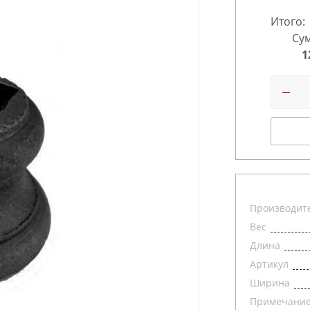
Итого:
Сум
1
Производит
Вес
Длина
Артикул
Ширина
Примечани