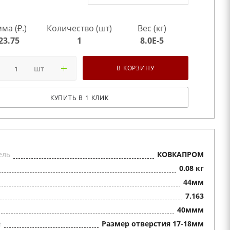
ма (₽.)
Количество (шт)
Вес (кг)
23.75
1
8.0E-5
шт
В КОРЗИНУ
КУПИТЬ В 1 КЛИК
ель
КОВКАПРОМ
0.08 кг
44мм
7.163
40ммм
е
Размер отверстия 17-18мм