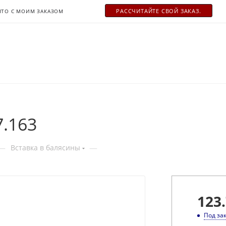
РАСCЧИТАЙТЕ СВОЙ ЗАКАЗ.
ЧТО С МОИМ ЗАКАЗОМ
7.163
—
—
Вставка в балясины
123.
Под за