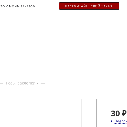
РАСCЧИТАЙТЕ СВОЙ ЗАКАЗ.
ЧТО С МОИМ ЗАКАЗОМ
—
—
Розы, заклепки
30
₽
Под за