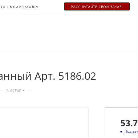
РАСCЧИТАЙТЕ СВОЙ ЗАКАЗ.
ЧТО С МОИМ ЗАКАЗОМ
анный Арт. 5186.02
—
—
Листья
53.7
Под за