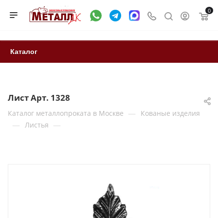
0
Каталог
Лист Арт. 1328
—
Каталог металлопроката в Москве
Кованые изделия
—
—
Листья