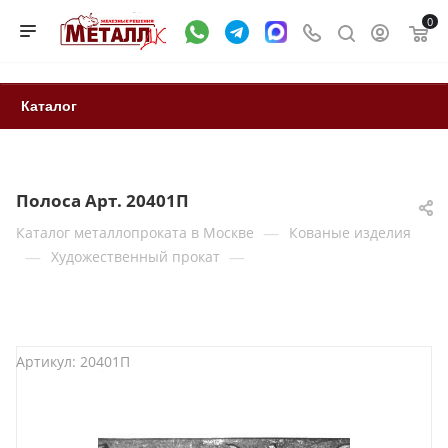
0
Каталог
Полоса Арт. 20401П
—
Каталог металлопроката в Москве
Кованые изделия
—
—
Художественный прокат
Артикул:
20401П