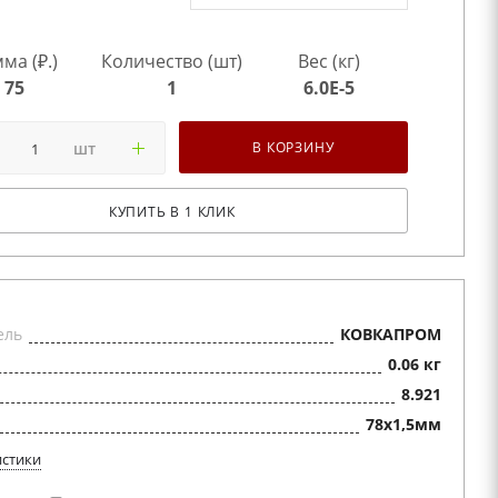
ма (₽.)
Количество (шт)
Вес (кг)
75
1
6.0E-5
шт
В КОРЗИНУ
КУПИТЬ В 1 КЛИК
ель
КОВКАПРОМ
0.06 кг
8.921
78х1,5мм
истики